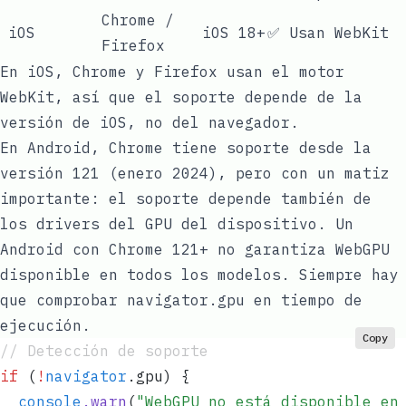
Chrome /
iOS
iOS 18+
✅ Usan WebKit
Firefox
En iOS, Chrome y Firefox usan el motor
WebKit, así que el soporte depende de la
versión de iOS, no del navegador.
En Android, Chrome tiene soporte desde la
versión 121 (enero 2024), pero con un matiz
importante: el soporte depende también de
los drivers del GPU del dispositivo. Un
Android con Chrome 121+ no garantiza WebGPU
disponible en todos los modelos. Siempre hay
que comprobar
navigator.gpu
en tiempo de
ejecución.
Copy
// Detección de soporte
if
 (
!
navigator
.
gpu
) {
  console
.
warn
(
"
WebGPU no está disponible en