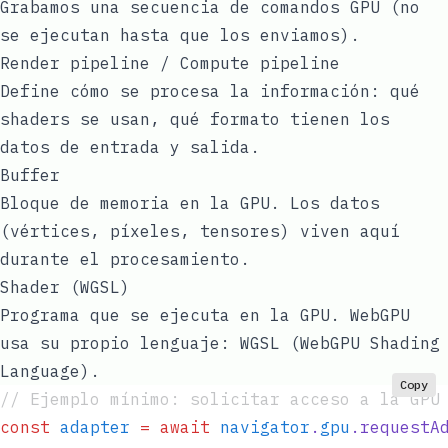
Grabamos una secuencia de comandos GPU (no
se ejecutan hasta que los enviamos).
Render pipeline / Compute pipeline
Define cómo se procesa la información: qué
shaders se usan, qué formato tienen los
datos de entrada y salida.
Buffer
Bloque de memoria en la GPU. Los datos
(vértices, píxeles, tensores) viven aquí
durante el procesamiento.
Shader (WGSL)
Programa que se ejecuta en la GPU. WebGPU
usa su propio lenguaje: WGSL (WebGPU Shading
Language).
Copy
// Ejemplo mínimo: solicitar acceso a la GPU
const
 adapter
 =
 await
 navigator
.
gpu
.
requestA