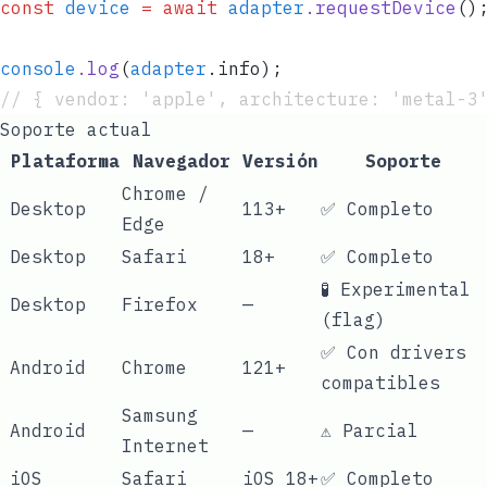
const
 device
 =
 await
 adapter
.
requestDevice
()
console
.
log
(
adapter
.
info
);
// { vendor: 'apple', architecture: 'metal-3
Soporte actual
Plataforma
Navegador
Versión
Soporte
Chrome /
Desktop
113+
✅ Completo
Edge
Desktop
Safari
18+
✅ Completo
🧪 Experimental
Desktop
Firefox
—
(flag)
✅ Con drivers
Android
Chrome
121+
compatibles
Samsung
Android
—
⚠️ Parcial
Internet
iOS
Safari
iOS 18+
✅ Completo