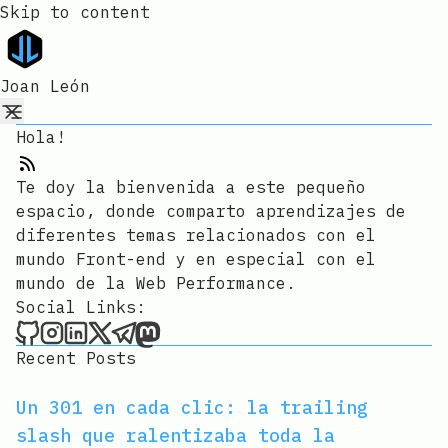
Skip to content
Joan León
Hola!
RSS Feed
Te doy la bienvenida a este pequeño
espacio, donde comparto aprendizajes de
diferentes temas relacionados con el
mundo Front-end y en especial con el
mundo de la Web Performance.
Social Links:
Joan León on Github
Joan León on Instagram
Joan León on LinkedIn
Joan León on X
Joan León on Telegram
Joan León on Mastodon
Recent Posts
Un 301 en cada clic: la trailing
slash que ralentizaba toda la