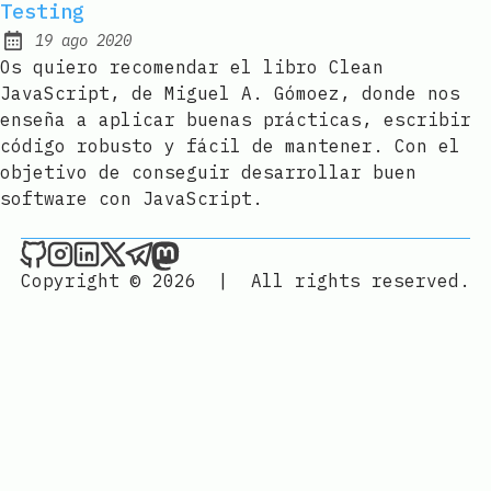
Testing
19 ago 2020
Published:
Os quiero recomendar el libro Clean
JavaScript, de Miguel A. Gómoez, donde nos
enseña a aplicar buenas prácticas, escribir
código robusto y fácil de mantener. Con el
objetivo de conseguir desarrollar buen
software con JavaScript.
Joan León on Github
Joan León on Instagram
Joan León on LinkedIn
Joan León on X
Joan León on Telegram
Joan León on Mastodon
Copyright © 2026
|
All rights reserved.