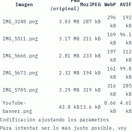
PNG
Imagen
MozJPEG
WebP
AVIF
(original)
296
192
IMG_3248.png
3.03 MB
287 kB
kB
kB
169
96.1
IMG_5511.png
3.17 MB
211 kB
kB
kB
197
112
IMG_5666.png
2.81 MB
233 kB
kB
kB
161
99.8
IMG_5673.png
2.32 MB
194 kB
kB
kB
316
205
IMG_5705.png
3.29 MB
319 kB
kB
kB
YouTube-
8.66
4.61
43.8 kB
13.6 kB
banner.png
kB
kB
Codificación ajustando los parámetros
Para intentar ser lo más justo posible, voy