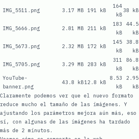
164
IMG_5511.png
3.17 MB
191 kB
38 kB
kB
183
44.5
IMG_5666.png
2.81 MB
211 kB
kB
kB
145
38.8
IMG_5673.png
2.32 MB
172 kB
kB
kB
311
86.8
IMG_5705.png
3.29 MB
283 kB
kB
kB
YouTube-
8.53
2.95
43.8 kB
12.8 kB
banner.png
kB
kB
Claramente podemos ver que el nuevo formato
reduce mucho el tamaño de las imágenes. Y
ajustando los parámetros mejora aún más, eso
sí, con algunas de las imágenes ha tardado
más de 2 minutos.
Veamos cómo se comporta en la web