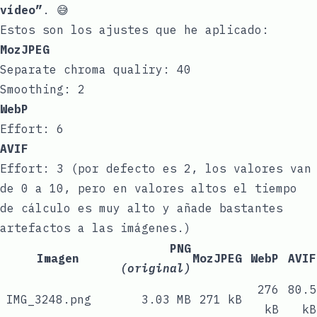
vídeo”
. 😅
Estos son los ajustes que he aplicado:
MozJPEG
Separate chroma qualiry: 40
Smoothing: 2
WebP
Effort: 6
AVIF
Effort: 3 (por defecto es 2, los valores van
de 0 a 10, pero en valores altos el tiempo
de cálculo es muy alto y añade bastantes
artefactos
a las imágenes.)
PNG
Imagen
MozJPEG
WebP
AVIF
(original)
276
80.5
IMG_3248.png
3.03 MB
271 kB
kB
kB