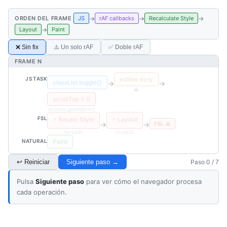
→
→
→
ORDEN DEL FRAME
JS
rAF callbacks
Recalculate Style
→
Layout
Paint
❌ Sin fix
⚠️ Un solo rAF
✅ Doble rAF
FRAME N
JS TASK
estilos dirty
classList.toggle()
→
→
⚠️
scrollTop = 0
acceso geométrico
FSL
⚡ Recalc Style
⚡ Layout
→
→
FSL ⚠️
forzado
forzado
NATURAL
Paint
↩ Reiniciar
Siguiente paso →
Paso 0 / 7
Pulsa
Siguiente paso
para ver cómo el navegador procesa
cada operación.