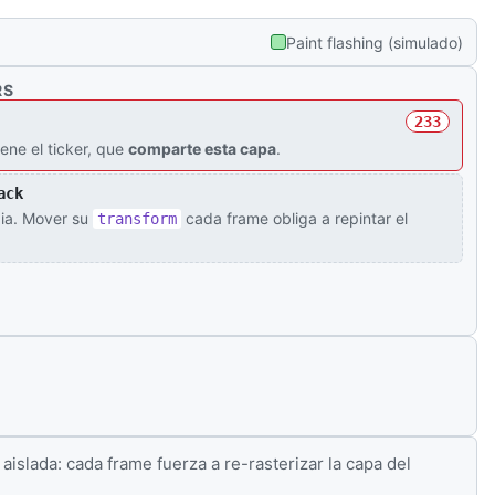
Paint flashing (simulado)
RS
249
iene el ticker, que
comparte esta capa
.
0921 ▲
GBP/USD 1.2734 ▼
USD/JPY 149.82 ▲
BTC/USD
ack
ia. Mover su
cada frame obliga a repintar el
transform
islada: cada frame fuerza a re-rasterizar la capa del