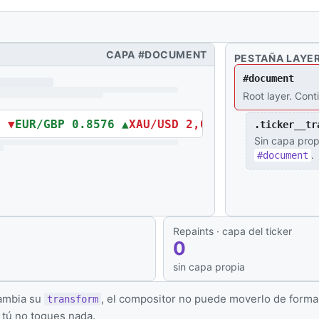
CAPA #DOCUMENT
PESTAÑA LAYE
#document
Root layer. Cont
 ▼
EUR/GBP 0.8576 ▲
XAU/USD 2,031.4 ▼
EUR/USD 1.
.ticker__tr
Sin capa prop
.
#document
Repaints · capa del ticker
0
sin capa propia
ambia su
, el compositor no puede moverlo de forma a
transform
 tú no toques nada.