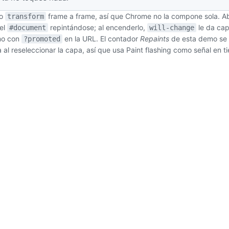
do
frame a frame, así que Chrome no la compone sola. A
transform
 el
repintándose; al encenderlo,
le da cap
#document
will-change
emo con
en la URL. El contador
Repaints
de esta demo se a
?promoted
 al reseleccionar la capa, así que usa Paint flashing como señal en t